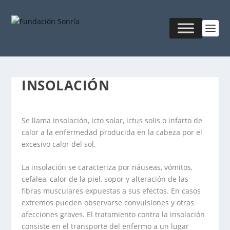
INSOLACIÓN
Se llama
insolación
,
icto solar
,
ictus solis
o
infarto de
calor
a la enfermedad producida en la cabeza por el
excesivo calor del sol.
La insolación se caracteriza por náuseas, vómitos,
cefalea, calor de la piel, sopor y alteración de las
fibras musculares expuestas a sus efectos. En casos
extremos pueden observarse convulsiones y otras
afecciones graves. El tratamiento contra la insolación
consiste en el transporte del enfermo a un lugar