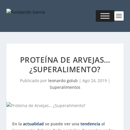
PROTEÍNA DE ARVEJAS…
¿SUPERALIMENTO?
Publicado por
leonardo golub
|
Ago 24, 2019
|
Superalimentos
En la
actualidad
se puede ver una
tendencia
al