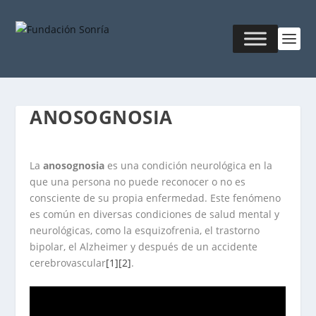
ANOSOGNOSIA
La
anosognosia
es una condición neurológica en la
que una persona no puede reconocer o no es
consciente de su propia enfermedad. Este fenómeno
es común en diversas condiciones de salud mental y
neurológicas, como la esquizofrenia, el trastorno
bipolar, el Alzheimer y después de un accidente
cerebrovascular
[1]
[2]
.