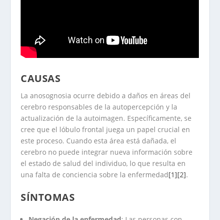
CAUSAS
La anosognosia ocurre debido a daños en áreas del
cerebro responsables de la autopercepción y la
actualización de la autoimagen. Específicamente, se
cree que el lóbulo frontal juega un papel crucial en
este proceso. Cuando esta área está dañada, el
cerebro no puede integrar nueva información sobre
el estado de salud del individuo, lo que resulta en
una falta de conciencia sobre la enfermedad
[1]
[2]
.
SÍNTOMAS
Negación de la enfermedad
: Las personas con