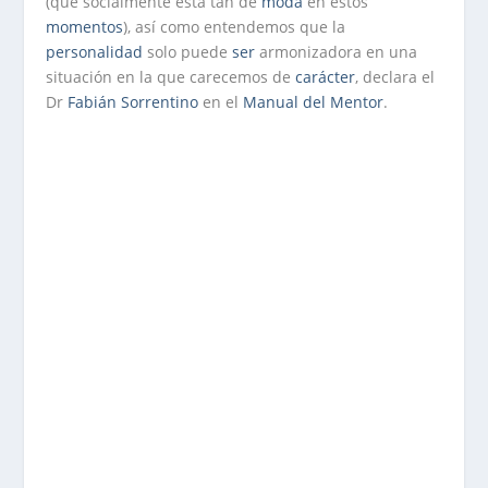
(que socialmente está tan de
moda
en estos
momentos
), así como entendemos que la
personalidad
solo puede
ser
armonizadora en una
situación en la que carecemos de
carácter
, declara el
Dr
Fabián Sorrentino
en el
Manual del Mentor
.