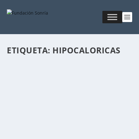
ETIQUETA:
HIPOCALORICAS
CRITERIOS PARA CLASIFICAR LAS DIETAS
ALIMENTICIAS
Publicado por
Fabián Sorrentino
|
Feb 16, 2024
|
Educación
Alimentaria
,
Salud & Armonía
,
Ver Artículos Destacados
Las dietas son un aspecto fundamental de la
alimentación humana, que influye en la salud, el...
LEER MÁS