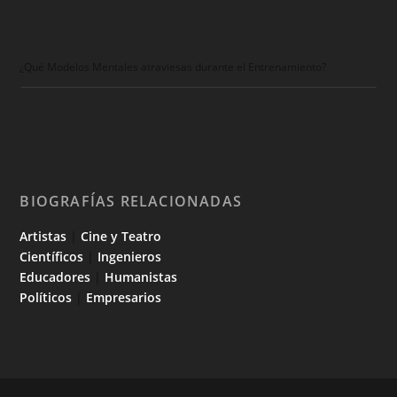
¿Qué Modelos Mentales atraviesas durante el Entrenamiento?
BIOGRAFÍAS RELACIONADAS
Artistas
|
Cine y Teatro
Científicos
|
Ingenieros
Educadores
|
Humanistas
Políticos
|
Empresarios