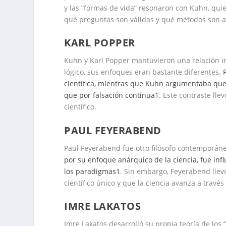
y las “formas de vida” resonaron con Kuhn, qui
qué preguntas son válidas y qué métodos son ac
KARL POPPER
Kuhn y Karl Popper mantuvieron una relación in
lógico, sus enfoques eran bastante diferentes.
científica, mientras que Kuhn argumentaba que 
que por falsación continua
1
. Este contraste lle
científico.
PAUL FEYERABEND
Paul Feyerabend fue otro filósofo contemporán
por su enfoque anárquico de la ciencia, fue in
los paradigmas
1
. Sin embargo, Feyerabend lle
científico único y que la ciencia avanza a trav
IMRE LAKATOS
Imre Lakatos desarrolló su propia teoría de los