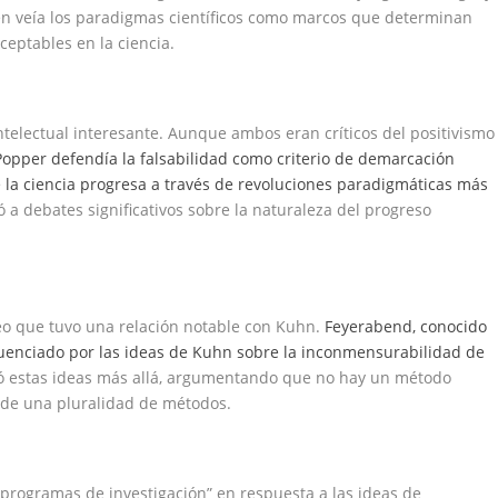
en veía los paradigmas científicos como marcos que determinan
eptables en la ciencia.
telectual interesante. Aunque ambos eran críticos del positivismo
Popper defendía la falsabilidad como criterio de demarcación
la ciencia progresa a través de revoluciones paradigmáticas más
vó a debates significativos sobre la naturaleza del progreso
eo que tuvo una relación notable con Kuhn.
Feyerabend, conocido
fluenciado por las ideas de Kuhn sobre la inconmensurabilidad de
vó estas ideas más allá, argumentando que no hay un método
és de una pluralidad de métodos.
 “programas de investigación” en respuesta a las ideas de