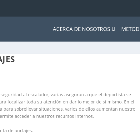
ACERCA DE NOSOTROS
METOD
JES
eguridad al escalador, varias aseguran a que el deportista se
a focalizar toda su atención en dar lo mejor de sí mismo. En el
za para sobrellevar situaciones, varios de ellos aumentan nuestro
ermite acceder a nuestros recursos internos.
 la de anclajes.