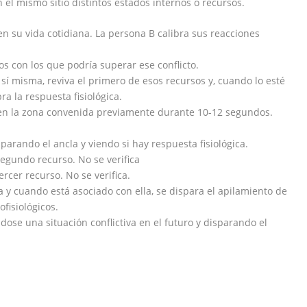
el mismo sitio distintos estados internos o recursos.
en su vida cotidiana. La persona B calibra sus reacciones
os con los que podría superar ese conflicto.
sí misma, reviva el primero de esos recursos y, cuando lo esté
ra la respuesta fisiológica.
e en la zona convenida previamente durante 10-12 segundos.
sparando el ancla y viendo si hay respuesta fisiológica.
 segundo recurso. No se verifica
tercer recurso. No se verifica.
iva y cuando está asociado con ella, se dispara el apilamiento de
fisiológicos.
dose una situación conflictiva en el futuro y disparando el