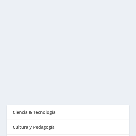
DISTINGUIENDO ENTRE PRINCIPIOS Y
VALORES
Publicado por
Fabián Sorrentino
|
Feb 8, 2016
|
Mentor-
Coaching
,
MKT & Creatividad
Cuando carecemos de una clara visión de los
conceptos presentados en este articulo, el proceso
de...
LEER MÁS
Ciencia & Tecnología
Cultura y Pedagogía