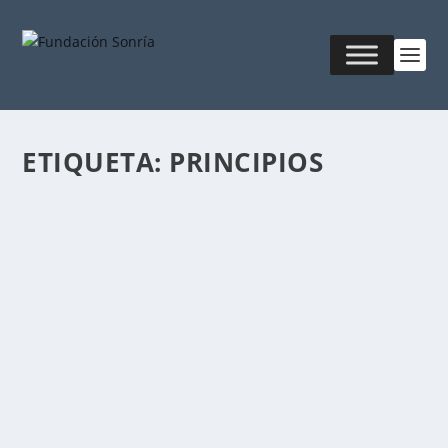
ETIQUETA:
PRINCIPIOS
1ER PRINCIPIO DE LA ONTOLOGÍA
Publicado por
Fabián Sorrentino
|
Mar 10, 2016
|
Mentor-
Coaching
El primer principio de la ontología del lenguaje
sostiene que “no sabemos cómo las cosas son. Sólo...
LEER MÁS