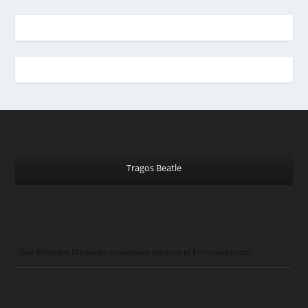
Tragos Beatle
¿Qué Modelos Mentales atraviesas durante el Entrenamiento?