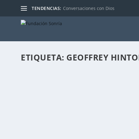
TENDENCIAS:
Conversaciones con Dios
ETIQUETA:
GEOFFREY HINT
NEOCONEXIONISMO
Publicado por
Fabián Sorrentino
|
Oct 27, 2023
|
2050
El NeoConexionismo es un enfoque que aplicamos en l
LEER MÁS