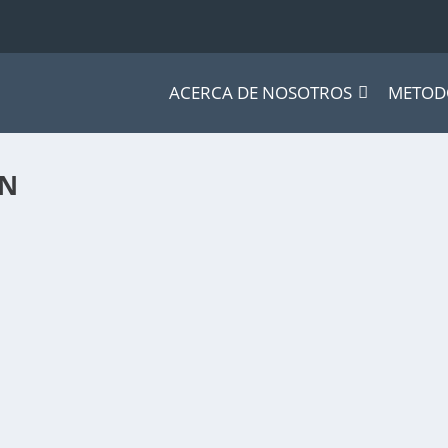
ACERCA DE NOSOTROS
METOD
ON
a «Ontologá de la Conciencia» para reconocer...