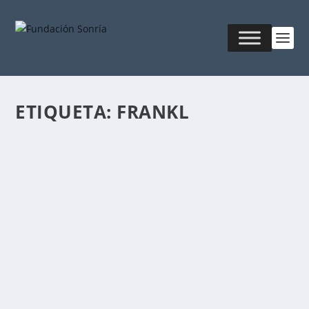
ETIQUETA:
FRANKL
EL DOLOR VERSUS EL SUFRIMIENTO
Publicado por
Fabián Sorrentino
|
Jun 5, 2016
|
Salud & Armonía
Un estudio encontró que el dolor físico al quemarse y
el sufrimiento de un rechazo sentimental...
LEER MÁS