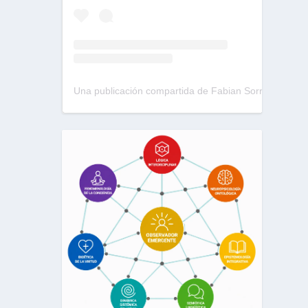
Una publicación compartida de Fabian Sorrentino (@fabiansonria)