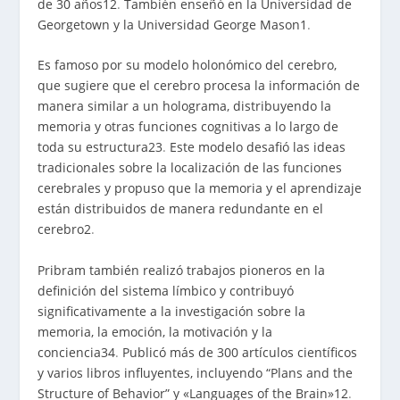
de 30 años
1
2
.
También enseñó en la Universidad de
Georgetown y la Universidad George Mason
1
.
Es famoso por su modelo holonómico del cerebro,
que sugiere que el cerebro procesa la información de
manera similar a un holograma, distribuyendo la
memoria y otras funciones cognitivas a lo largo de
toda su estructura
2
3
.
Este modelo desafió las ideas
tradicionales sobre la localización de las funciones
cerebrales y propuso que la memoria y el aprendizaje
están distribuidos de manera redundante en el
cerebro
2
.
Pribram también realizó trabajos pioneros en la
definición del sistema límbico y contribuyó
significativamente a la investigación sobre la
memoria, la emoción, la motivación y la
conciencia
3
4
.
Publicó más de 300 artículos científicos
y varios libros influyentes, incluyendo “Plans and the
Structure of Behavior” y «Languages of the Brain»
1
2
.