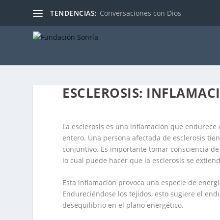
TENDENCIAS:
Conversaciones con Dios
ESCLEROSIS: INFLAMAC
La esclerosis es una inflamación que endurece el
entero. Una persona afectada de esclerosis tien
conjuntivo. Es importante tomar consciencia de
lo cual puede hacer que la esclerosis se extien
Esta inflamación provoca una especie de energí
Endureciéndose los tejidos, esto sugiere el en
desequilibrio en el plano energético.