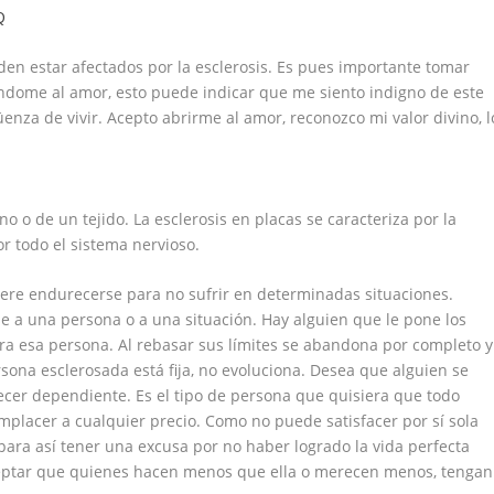
Q
en estar afectados por la esclerosis. Es pues importante tomar
ándome al amor, esto puede indicar que me siento indigno de este
nza de vivir. Acepto abrirme al amor, reconozco mi valor divino, l
 o de un tejido. La esclerosis en placas se caracteriza por la
r todo el sistema nervioso.
iere endurecerse para no sufrir en determinadas situaciones.
se a una persona o a una situación. Hay alguien que le pone los
ra esa persona. Al rebasar sus límites se abandona por completo y
sona esclerosada está fija, no evoluciona. Desea que alguien se
recer dependiente. Es el tipo de persona que quisiera que todo
mplacer a cualquier precio. Como no puede satisfacer por sí sola
 para así tener una excusa por no haber logrado la vida perfecta
ceptar que quienes hacen menos que ella o merecen menos, tengan