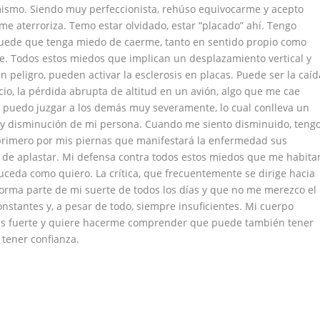
mismo. Siendo muy perfeccionista, rehúso equivocarme y acepto
me aterroriza. Temo estar olvidado, estar “placado” ahí. Tengo
de que tenga miedo de caerme, tanto en sentido propio como
te. Todos estos miedos que implican un desplazamiento vertical y
 peligro, pueden activar la esclerosis en placas. Puede ser la caíd
cio, la pérdida abrupta de altitud en un avión, algo que me cae
o puedo juzgar a los demás muy severamente, lo cual conlleva un
n y disminución de mi persona. Cuando me siento disminuido, teng
s primero por mis piernas que manifestará la enfermedad sus
 de aplastar. Mi defensa contra todos estos miedos que me habita
uceda como quiero. La crítica, que frecuentemente se dirige hacia
forma parte de mi suerte de todos los días y que no me merezco el
stantes y, a pesar de todo, siempre insuficientes. Mi cuerpo
más fuerte y quiere hacerme comprender que puede también tener
tener confianza.