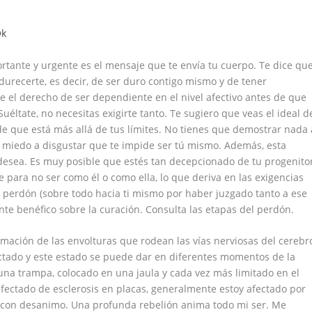
Qk
tante y urgente es el mensaje que te envía tu cuerpo. Te dice qu
ndurecerte, es decir, de ser duro contigo mismo y de tener
 el derecho de ser dependiente en el nivel afectivo antes de que
éltate, no necesitas exigirte tanto. Te sugiero que veas el ideal d
de que está más allá de tus límites. No tienes que demostrar nada 
miedo a disgustar que te impide ser tú mismo. Además, esta
desea. Es muy posible que estés tan decepcionado de tu progenito
 para no ser como él o como ella, lo que deriva en las exigencias
el perdón (sobre todo hacia ti mismo por haber juzgado tanto a ese
e benéfico sobre la curación. Consulta las etapas del perdón.
amación de las envolturas que rodean las vías nerviosas del cerebr
ectado y este estado se puede dar en diferentes momentos de la
 una trampa, colocado en una jaula y cada vez más limitado en el
ectado de esclerosis en placas, generalmente estoy afectado por
 con desanimo. Una profunda rebelión anima todo mi ser. Me