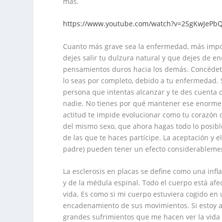
más.
https://www.youtube.com/watch?v=2SgKwJePb
Cuanto más grave sea la enfermedad, más impor
dejes salir tu dulzura natural y que dejes de e
pensamientos duros hacia los demás. Concédete
lo seas por completo, debido a tu enfermedad. Su
persona que intentas alcanzar y te des cuenta 
nadie. No tienes por qué mantener ese enorme 
actitud te impide evolucionar como tu corazón 
del mismo sexo, que ahora hagas todo lo posible
de las que te haces partícipe. La aceptación y 
padre) pueden tener un efecto considerablement
La esclerosis en placas se define como una infl
y de la médula espinal. Todo el cuerpo está af
vida. Es como si mi cuerpo estuviera cogido en
encadenamiento de sus movimientos. Si estoy af
grandes sufrimientos que me hacen ver la vida