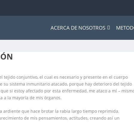
ACERCA DE NOSOTROS
METOD
IÓN
 tejido conjuntivo, el cual es necesario y presente en el cuerpo
e su sistema inmunitario atacado, porque hay deterioro del tejido
 que si estoy afectado por esta enfermedad, me ataco a mí – mismo
da a la mayoría de mis órganos.
a ardiente que hace brotar la rabia largo tiempo reprimida.
durecimiento de mis pensamientos, actitudes, creando así un