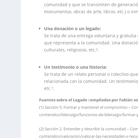
comunidad y que se transmiten de generación
monumentos, obras de arte, libros, etc.) o inm
.
Una donación o un legado:
Se trata de una entrega voluntaria y gratuita
que representa a la comunidad. Una donación 
culturales, religiosos, etc.².
.
Un testimonio o una historia:
Se trata de un relato personal o colectivo qu
relacionada con la comunidad. Un testimonio 
etc.¹.
Fuentes sobre el Legado
c
ompiladas por Fabián so
(1) Sección 5. Formar y mantener el compromiso – Com
contenidos/liderazgo/funciones-de-liderazgo/formar
(2) Sección 2. Entender y describir la comunidad – Co
contenidos/valoracion/valorar-las-necesidades-y-recu