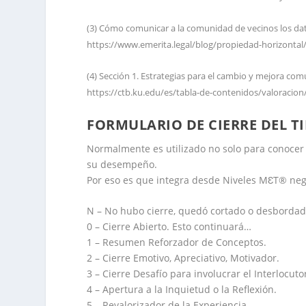
(3) Cómo comunicar a la comunidad de vecinos los dat
https://www.emerita.legal/blog/propiedad-horizonta
(4) Sección 1. Estrategias para el cambio y mejora comu
https://ctb.ku.edu/es/tabla-de-contenidos/valoracion
FORMULARIO DE CIERRE DEL T
Normalmente es utilizado no solo para conocer 
su desempeño.
Por eso es que integra desde Niveles MƐT® negat
N – No hubo cierre, quedó cortado o desbordad
0 – Cierre Abierto. Esto continuará…
1 – Resumen Reforzador de Conceptos.
2 – Cierre Emotivo, Apreciativo, Motivador.
3 – Cierre Desafío para involucrar el Interlocuto
4 – Apertura a la Inquietud o la Reflexión.
5 – Revalorizador de la Experiencia.