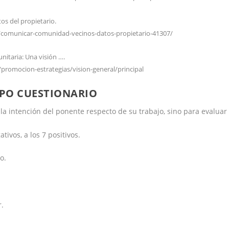
os del propietario.
l/comunicar-comunidad-vecinos-datos-propietario-41307/
nitaria: Una visión ….
/promocion-estrategias/vision-general/principal
IPO CUESTIONARIO
la intención del ponente respecto de su trabajo, sino para evaluar
ivos, a los 7 positivos.
o.
r.