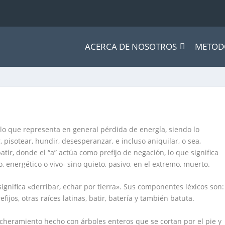
ACERCA DE NOSOTROS
METOD
 lo que representa en general pérdida de energía, siendo lo
 pisotear, hundir, desesperanzar, e incluso aniquilar, o sea,
batir, donde el “a” actúa como prefijo de negación, lo que significa
o, energético o vivo- sino quieto, pasivo, en el extremo, muerto.
significa «derribar, echar por tierra». Sus componentes léxicos son:
refijos, otras raíces latinas, batir, batería y también batuta.
incheramiento hecho con árboles enteros que se cortan por el pie y