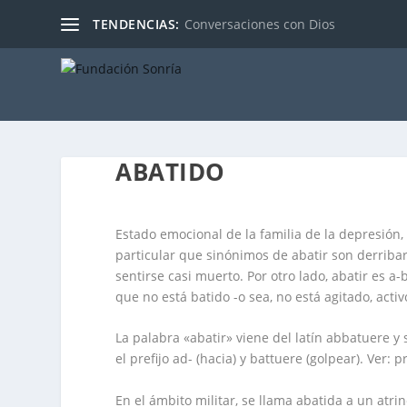
TENDENCIAS:
Conversaciones con Dios
ABATIDO
Estado emocional de la familia de la depresión,
particular que sinónimos de abatir son derribar,
sentirse casi muerto. Por otro lado, abatir es a-
que no está batido -o sea, no está agitado, activ
La palabra «abatir» viene del latín abbatuere y 
el prefijo ad- (hacia) y battuere (golpear). Ver: p
En el ámbito militar, se llama abatida a un atr