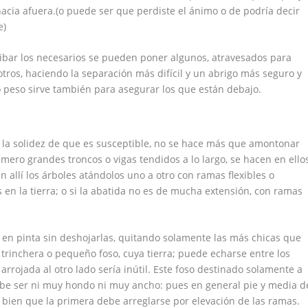
cia afuera.(o puede ser que perdiste el ánimo o de podría decir
e)
ibar los necesarios se pueden poner algunos, atravesados para
otros, haciendo la separación más difícil y un abrigo más seguro y
o peso sirve también para asegurar los que están debajo.
o la solidez de que es susceptible, no se hace más que amontonar
mero grandes troncos o vigas tendidos a lo largo, se hacen en ello
allí los árboles atándolos uno a otro con ramas flexibles o
 en la tierra; o si la abatida no es de mucha extensión, con ramas
a en pinta sin deshojarlas, quitando solamente las más chicas que
trinchera o pequeño foso, cuya tierra; puede echarse entre los
rrojada al otro lado sería inútil. Este foso destinado solamente a
ebe ser ni muy hondo ni muy ancho: pues en general pie y media d
; bien que la primera debe arreglarse por elevación de las ramas.