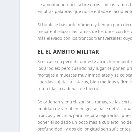
se amontonan unos sobre otros con las ramos ha
en otras palabras que no se enfade el acudient
Si hubiese bastante número y tiempo para derr
mejor entrelazar las ramas de los unos con los 
más elevado con los troncos transversales; cuy
EL EL ÁMBITO MILITAR
Si el caso no permite dar este atrincheramient
los árboles; pero cuando hay lugar se ponen pri
mortajas a muescas muy inmediatas y se colocan 
cuerdas sujetas a estacas, bien metidas y firmes
retorcidas o cadenas de hierro.
Se ordenan y entrelazan sus ramas, se las cort
impidan de ver al enemigo; se hace detrás, una 
troncos y encima, para mejor asegurarlos; pues a
poner el soldado un poco más a cubierto, no d
profundidad , y dos de longitud son suficientes