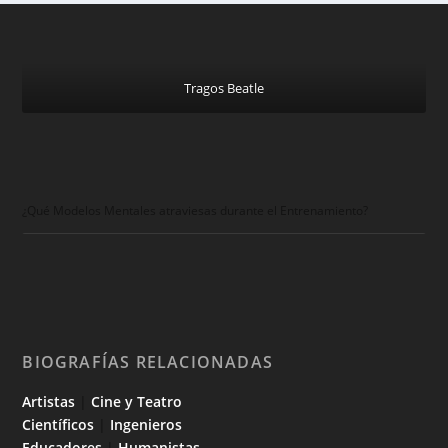
Tragos Beatle
¿Qué Modelos Mentales atraviesas durante el Entrenamiento?
BIOGRAFÍAS RELACIONADAS
Artistas
|
Cine y Teatro
Científicos
|
Ingenieros
Educadores
|
Humanistas