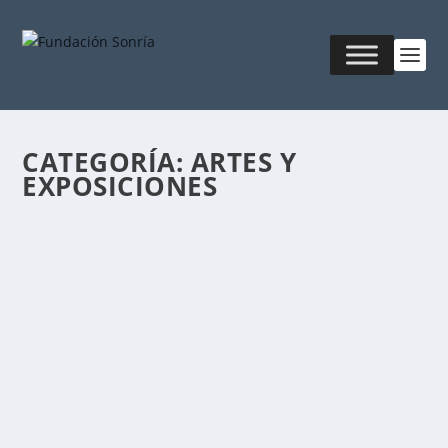
CATEGORÍA:
ARTES Y
EXPOSICIONES
MUY ARGENTO – LA EXPERIENCIA
Publicado por
Fabián Sorrentino
|
Jul 7, 2026
|
Artes y
Exposiciones
Vení a cocrear la Argentina invisible. Una experiencia
para desplegar nuestro aliento vital,...
LEER MÁS