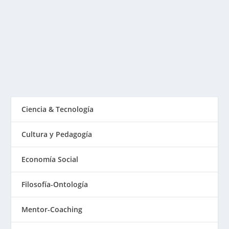
Exposiciones
Interpretación narrativa del siguiente mapa visual
ilustrado Introducción: El mapa como espejo del...
LEER MÁS
Ciencia & Tecnología
Cultura y Pedagogía
Economía Social
Filosofía-Ontología
Mentor-Coaching