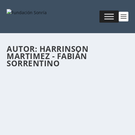
AUTOR:
HARRINSON
MARTIMEZ - FABIÁN
SORRENTINO
EL CAMINO DE LA SABIDURÍA
Publicado por
Harrinson Martimez - Fabián Sorrentino
|
Abr 6,
2025
|
Mentor-Coaching
En nuestro viaje hacia una vida plena y consciente, la
sabiduría se erige como el faro que guía...
LEER MÁS