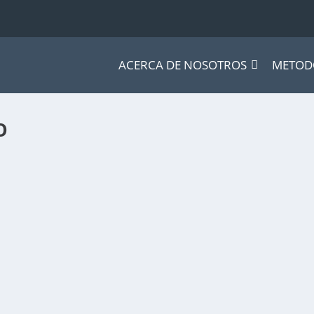
ACERCA DE NOSOTROS
METOD
O
ología
un auto autónomo. El Departamento de Vehículos...