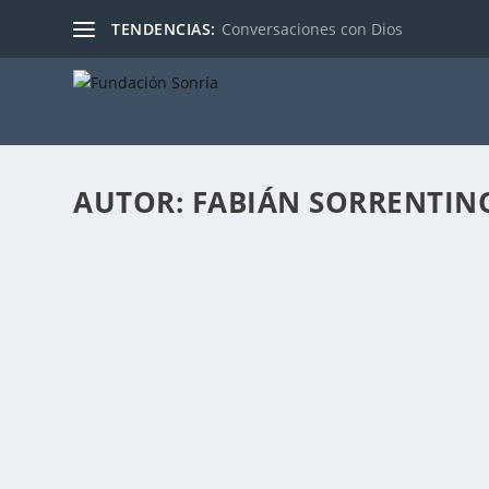
TENDENCIAS:
Conversaciones con Dios
AUTOR:
FABIÁN SORRENTIN
APPLE Y SU I-CAR AUTÓNOMO
Publicado por
Fabián Sorrentino
|
Abr 14, 2017
|
Ciencia & Tecn
Se viene el i-Car. Apple recibe permiso para probar 
LEER MÁS