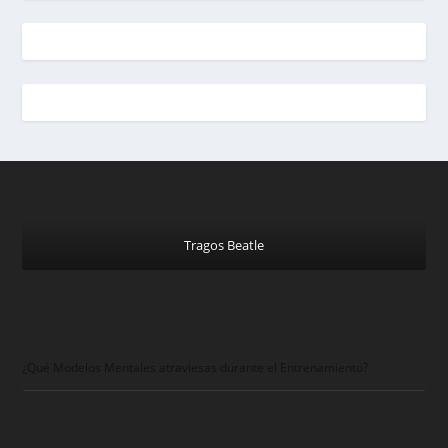
Tragos Beatle
¿Qué Modelos Mentales atraviesas durante el Entrenamiento?