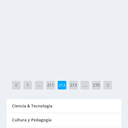
RECONOCER NUESTRAS EMOCIONES
Publicado por
Fabián Sorrentino
|
Jul 17, 2017
|
Mentor-
Coaching
Reconocer nuestras Emociones y Sentimientos es el
primer paso para nuestro bienestar y felicidad....
LEER MÁS
1
…
211
212
213
…
270
Ciencia & Tecnología
Cultura y Pedagogía