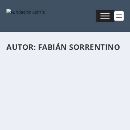
AUTOR:
FABIÁN SORRENTINO
CELEBREMOS LO QUE ESTE MUNDO TIENE
DE BUENO
Publicado por
Fabián Sorrentino
|
Ago 22, 2017
|
Mentor-
Coaching
Una generación hacia atrás, Dewitt Jones, fotógrafo
del National Geographic, nos invitaba a...
LEER MÁS