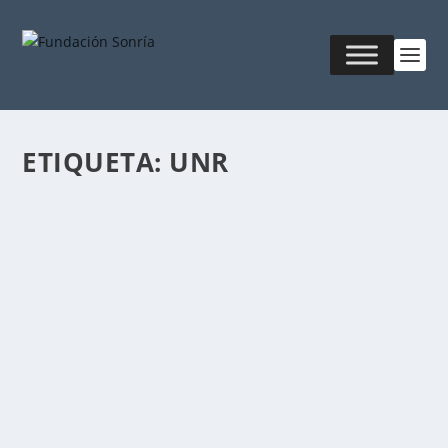
ETIQUETA:
UNR
BIOTECNOLOGÍA ALIMENTARIA
Publicado por
Fabián Sorrentino
|
Jun 26, 2019
|
Ciencia &
Tecnología
,
Economía Social
La biotecnología (tecnología biológica) utiliza de la
maquinaria biológica de otros seres vivos de...
LEER MÁS