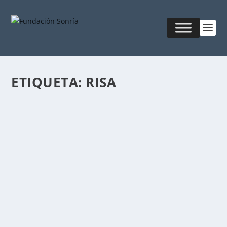
ETIQUETA:
RISA
ACERCA DE LA RISA Y LA SONRISA
Publicado por
Fabián Sorrentino
|
Oct 30, 2017
|
MKT &
Creatividad
,
Salud & Armonía
La risa es una acción biológica universal producida
por el organismo como respuesta a determinados...
LEER MÁS