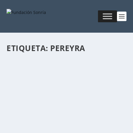
ETIQUETA:
PEREYRA
EL ZOO QUE NOS VENDIERON
Publicado por
Nicolas Dela Rosa
|
Oct 4, 2017
|
MKT &
Creatividad
El padre entró de la mano de su hijo al zoo, sin saber
ni imaginar que estaban a instantes de que...
LEER MÁS