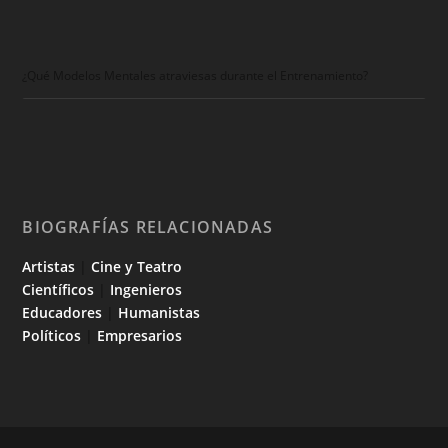
¿Qué Modelos Mentales atraviesas durante el Entrenamiento?
BIOGRAFÍAS RELACIONADAS
Artistas
|
Cine y Teatro
Científicos
|
Ingenieros
Educadores
|
Humanistas
Políticos
|
Empresarios