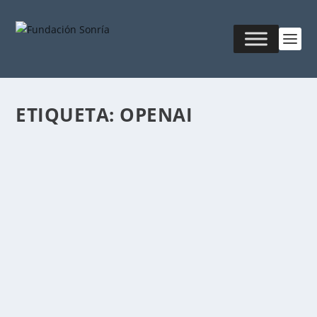
ETIQUETA:
OPENAI
OPEN AI APLICADA A LA GESTIÓN DEL
CONOCIMIENTO
Publicado por
Fabián Sorrentino
|
Dic 7, 2019
|
Ciencia &
Tecnología
OpenAI es una ONG de investigación sobre
inteligencia artificial (IA) sin fines de lucro que tiene...
LEER MÁS