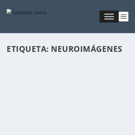
ETIQUETA:
NEUROIMÁGENES
LA EMOCIÓN Y LA RAZÓN
Publicado por
Fabián Sorrentino
|
Ene 9, 2019
|
Mentor-
Coaching
El cerebro racional radica principalmente en la
corteza pre-frontal, la parte más anterior del...
LEER MÁS