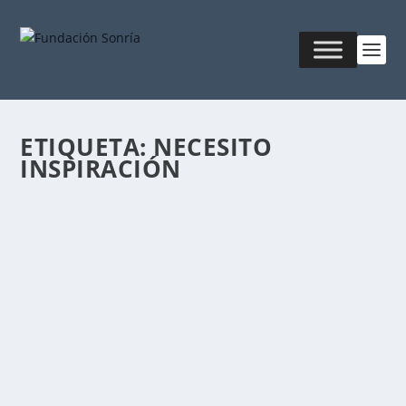
ETIQUETA:
NECESITO
INSPIRACIÓN
¿QUÉ ES UN LÍDER EN SERVICIO?
Publicado por
Fabián Sorrentino
|
Ago 28, 2017
|
Mentor-
Coaching
,
MKT & Creatividad
El líder en servicio se considera a sí mismo “el
primero entre un grupo de iguales”. Esta idea es...
LEER MÁS