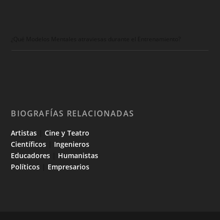
¿Qué Modelos Mentales atraviesas durante el Entrenamiento?
BIOGRAFÍAS RELACIONADAS
Artistas
|
Cine y Teatro
Científicos
|
Ingenieros
Educadores
|
Humanistas
Políticos
|
Empresarios