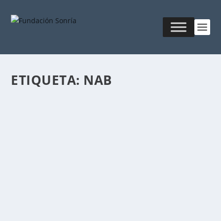
ETIQUETA:
NAB
PREPARÁNDONOS PARA 16K
Publicado por
Fabián Sorrentino
|
Jul 29, 2019
|
Ciencia &
Tecnología
Sony dijo en la feria comercial National Association of
Broadcasters (NAB) que había desarrollado...
LEER MÁS