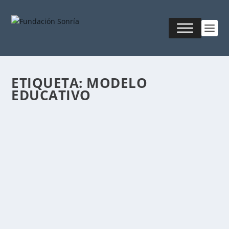
ETIQUETA:
MODELO
EDUCATIVO
QEPD: ¿LA MUERTE DEL AULA?
Publicado por
Fabián Sorrentino
|
Feb 23, 2017
|
Mentor-
Coaching
,
MKT & Creatividad
Cuando algo que queremos tanto nos es arrebatado,
a veces nos resulta difícil hacer nuevos planes....
LEER MÁS