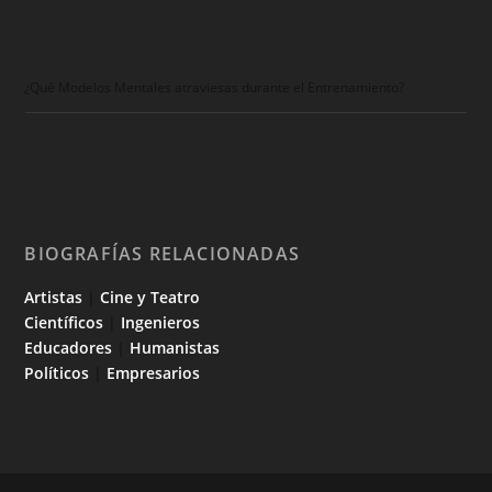
¿Qué Modelos Mentales atraviesas durante el Entrenamiento?
BIOGRAFÍAS RELACIONADAS
Artistas
|
Cine y Teatro
Científicos
|
Ingenieros
Educadores
|
Humanistas
Políticos
|
Empresarios