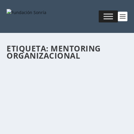
ETIQUETA:
MENTORING
ORGANIZACIONAL
DISTINGUIENDO ENTRE SABER Y
COMPRENDER
Publicado por
Fabián Sorrentino
|
May 15, 2016
|
Mentor-
Coaching
Comúnmente pensamos que quienes asisten a una
universidad ya tienen mucho ganado. Pero si nos...
LEER MÁS