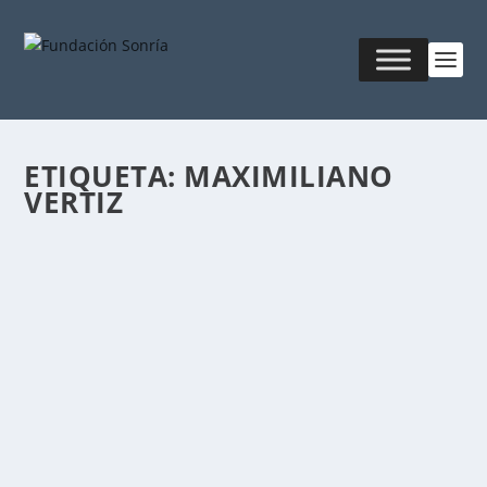
ETIQUETA:
MAXIMILIANO
VERTIZ
BRECHAS EN LA ORGANIZACIÓN
Publicado por
Fabián Sorrentino
|
Mar 8, 2016
|
Mentor-
Coaching
Como hemos visto anteriormente, una brecha es una
distancia (percepción medible) desde donde hoy...
LEER MÁS