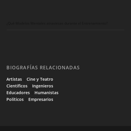
¿Qué Modelos Mentales atraviesas durante el Entrenamiento?
BIOGRAFÍAS RELACIONADAS
Artistas
|
Cine y Teatro
Científicos
|
Ingenieros
Educadores
|
Humanistas
Políticos
|
Empresarios