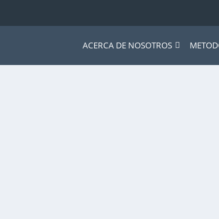
ACERCA DE NOSOTROS
METOD
ogía
jó gracias al genio, la audacia y la...