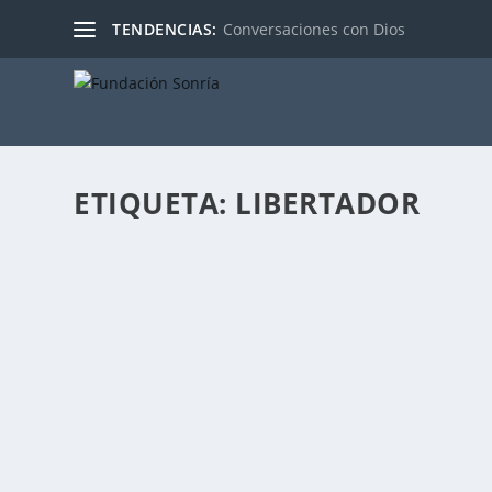
TENDENCIAS:
Conversaciones con Dios
ETIQUETA:
LIBERTADOR
RESILIENCIA DE LOS LIBERTADORES
Publicado por
Fabián Sorrentino
|
Jul 30, 2025
|
Cultura y Pedag
La emancipación de América Latina en el siglo XIX se for
LEER MÁS