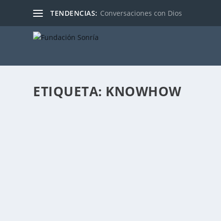
TENDENCIAS:
Conversaciones con Dios
ETIQUETA:
KNOWHOW
QEPD: ¿LA MUERTE DEL AULA?
Publicado por
Fabián Sorrentino
|
Feb 23, 2017
|
Mentor-Coachi
Cuando algo que queremos tanto nos es arrebatado, a v
LEER MÁS