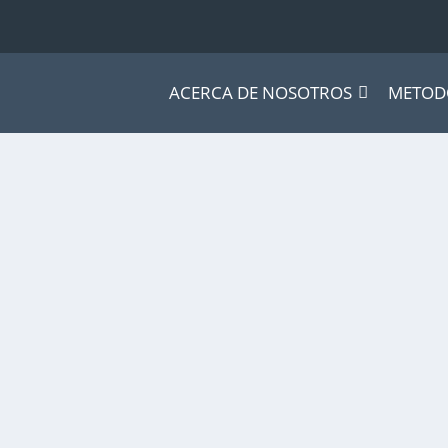
ACERCA DE NOSOTROS
METOD
ng
,
MKT & Creatividad
eces nos resulta difícil hacer nuevos planes....