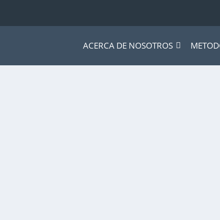
ACERCA DE NOSOTROS
METOD
ng
ompetimos por la energía, lo hacemos para...