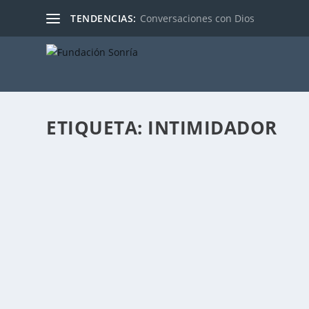
TENDENCIAS:
Conversaciones con Dios
ETIQUETA:
INTIMIDADOR
LOS DRAMAS DE CONTROL
Publicado por
Fabián Sorrentino
|
Oct 18, 2017
|
Mentor-Coachi
¿Qué son los Dramas de Control? Los seres humanos c
LEER MÁS