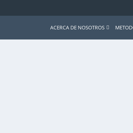
ACERCA DE NOSOTROS
METOD
ing
,
MKT & Creatividad
tual director de Serviz – con...