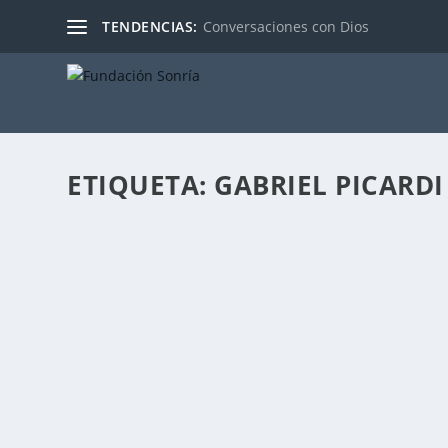
TENDENCIAS:
Conversaciones con Dios
ETIQUETA:
GABRIEL PICARDI
CUANDO LO INÚTIL SE VUELVE ÚTIL.
Publicado por
Fabián Sorrentino
|
Mar 12, 2016
|
Mentor-Coach
Esta nota está dedicada a mi amigo Gabriel Picardi – ac
LEER MÁS