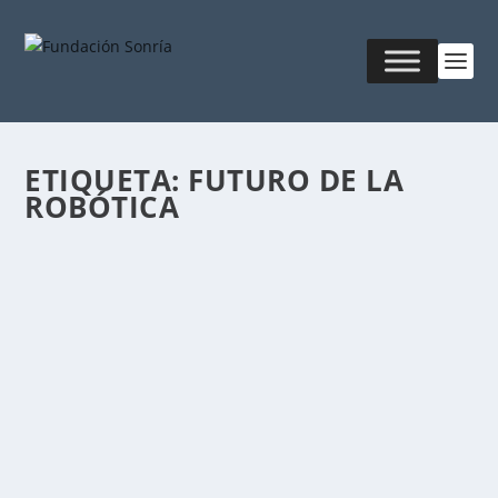
ETIQUETA:
FUTURO DE LA
ROBÓTICA
¿PUEDE UN ROBOT EMOCIONARSE?
Publicado por
Fabián Sorrentino
|
Jul 26, 2016
|
MKT &
Creatividad
La robótica es la rama de la ingeniería mecatrónica,
ingeniería mecánica, ingeniería...
LEER MÁS