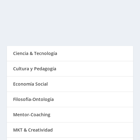
inglés para referirnos a Quiut/Kiut (lindo, cool,...
LEER MÁS
Ciencia & Tecnología
Cultura y Pedagogía
Economía Social
Filosofía-Ontología
Mentor-Coaching
MKT & Creatividad