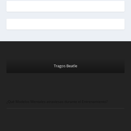
Tragos Beatle
¿Qué Modelos Mentales atraviesas durante el Entrenamiento?