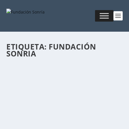
ETIQUETA:
FUNDACIÓN
SONRIA
HACIA UNA EDUCACIÓN
INTERGENERACIONAL
Publicado por
Fabián Sorrentino
|
Ago 24, 2017
|
Mentor-
Coaching
Somos conscientes de que formar a la generaciones
Y-Z está resultando para los centros de estudio...
LEER MÁS