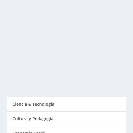
¿CÓMO FUNCIONA EL SISTEMA EXCRETOR?
Publicado por
Fabián Sorrentino
|
Feb 3, 2016
|
Salud & Armonía
¿Qué causa problemas y como identificarlos… a quién
debo recurrir si tengo un problema...
LEER MÁS
Ciencia & Tecnología
Cultura y Pedagogía