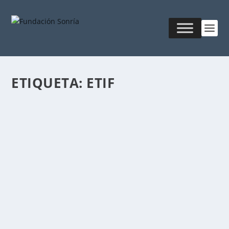
ETIQUETA:
ETIF
INNOVACIÓN EN LA INDUSTRIA
FARMACÉUTICA
Publicado por
Fabián Sorrentino
|
Oct 3, 2018
|
Salud & Armonía
Una vez más, ETIF convoca a los principales actores
del sector farmacéutico, biotecnológico,...
LEER MÁS