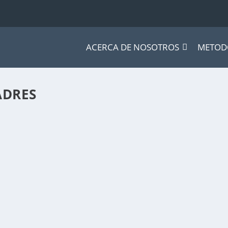
ACERCA DE NOSOTROS
METOD
ADRES
ng
,
MKT & Creatividad
eces nos resulta difícil hacer nuevos planes....