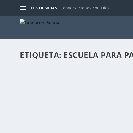
TENDENCIAS:
Conversaciones con Dios
ETIQUETA:
ESCUELA PARA P
QEPD: ¿LA MUERTE DEL AULA?
Publicado por
Fabián Sorrentino
|
Feb 23, 2017
|
Mentor-Coachi
Cuando algo que queremos tanto nos es arrebatado, a v
LEER MÁS