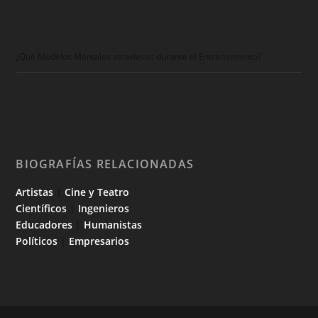
¿Qué Modelos Mentales atraviesas durante el Entrenamiento?
BIOGRAFÍAS RELACIONADAS
Artistas
|
Cine y Teatro
Científicos
|
Ingenieros
Educadores
|
Humanistas
Políticos
|
Empresarios