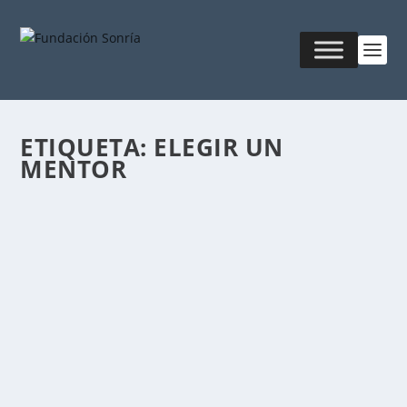
ETIQUETA:
ELEGIR UN
MENTOR
¿PASOS PARA ELEGIR UN MENTOR?
Publicado por
Fabián Sorrentino
|
Feb 28, 2016
|
Talleres y
Entrenamientos
A diferencia del Coach, el Mentor, no es una figura
que define la organización a la que...
LEER MÁS