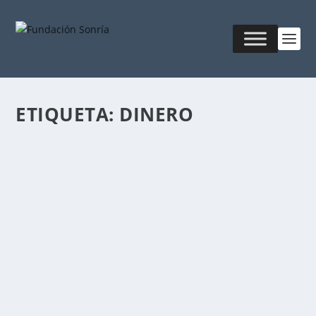
ETIQUETA:
DINERO
CUANDO LO INÚTIL SE VUELVE ÚTIL.
Publicado por
Fabián Sorrentino
|
Mar 12, 2016
|
Mentor-
Coaching
,
MKT & Creatividad
Esta nota está dedicada a mi amigo Gabriel Picardi –
actual director de Serviz – con...
LEER MÁS