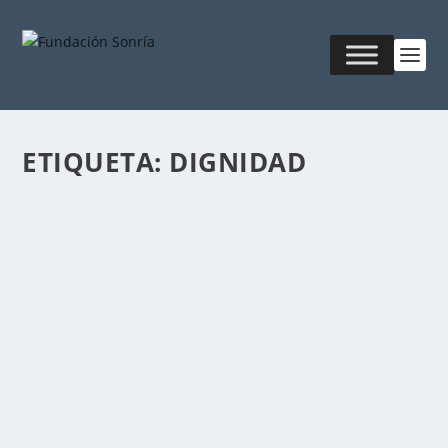
ETIQUETA:
DIGNIDAD
¿QUÉ ES LA DIGNIDAD?
Publicado por
Fabián Sorrentino
|
Sep 7, 2017
|
Mentor-
Coaching
,
MKT & Creatividad
La dignidad, o «cualidad de digno» (del latín: dignĭtas,
y que se traduce por «excelencia,...
LEER MÁS