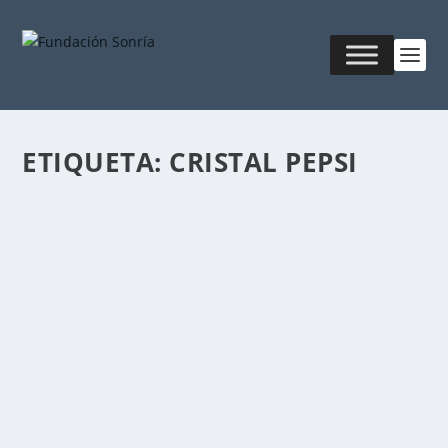
ETIQUETA:
CRISTAL PEPSI
HACIA UNA EDUCACIÓN
INTERGENERACIONAL
Publicado por
Fabián Sorrentino
|
Ago 24, 2017
|
Mentor-
Coaching
Somos conscientes de que formar a la generaciones
Y-Z está resultando para los centros de estudio...
LEER MÁS