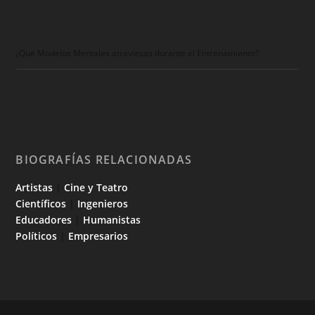
¿Qué Modelos Mentales atraviesas durante el Entrenamiento?
BIOGRAFÍAS RELACIONADAS
Artistas
|
Cine y Teatro
Científicos
|
Ingenieros
Educadores
|
Humanistas
Políticos
|
Empresarios