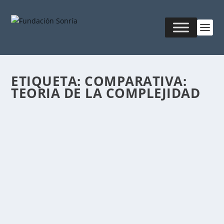
ETIQUETA:
COMPARATIVA:
TEORIA DE LA COMPLEJIDAD
MORIN Y SORRENTINO. DISPARADORES DE
ANÁLISIS
Publicado por
Fabián Sorrentino
|
Jul 13, 2025
|
Filosofía-
Ontología
La Ontología de la Conciencia —según el Dr. Fabián
Sorrentino— es una propuesta educativa...
LEER MÁS