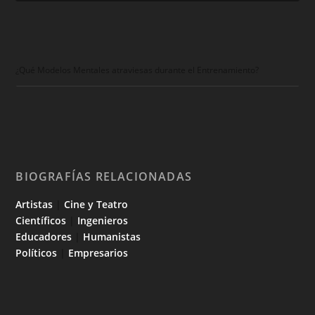
¿Qué Modelos Mentales atraviesas durante el Entrenamiento?
BIOGRAFÍAS RELACIONADAS
Artistas
|
Cine y Teatro
Científicos
|
Ingenieros
Educadores
|
Humanistas
Políticos
|
Empresarios