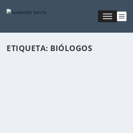
ETIQUETA:
BIÓLOGOS
LOS 5 FACTORES DE LA PERSONALIDAD
Publicado por
Fabián Sorrentino
|
Oct 18, 2017
|
Mentor-
Coaching
Antes de Leer este artículo te invito a Realizar el Test
y luego copiar todos los resultados...
LEER MÁS