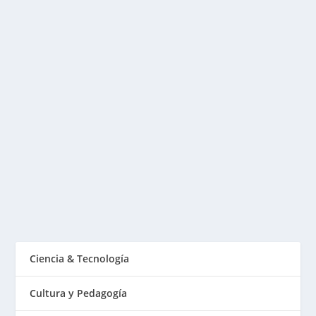
CARACTERÍSTICAS DEL APRENDIZAJE EN
ADULTOS
Publicado por
Fabián Sorrentino
|
Mar 17, 2015
|
Mentor-
Coaching
Este artículo expresa un breve análisis de las
5 premisas que para nuestro trabajo resultan...
LEER MÁS
Ciencia & Tecnología
Cultura y Pedagogía