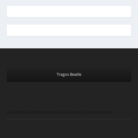
Tragos Beatle
¿Qué Modelos Mentales atraviesas durante el Entrenamiento?