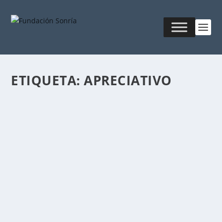
ETIQUETA:
APRECIATIVO
CELEBREMOS LO QUE ESTE MUNDO TIENE
DE BUENO
Publicado por
Fabián Sorrentino
|
Ago 22, 2017
|
Mentor-
Coaching
Una generación hacia atrás, Dewitt Jones, fotógrafo
del National Geographic, nos invitaba a...
LEER MÁS