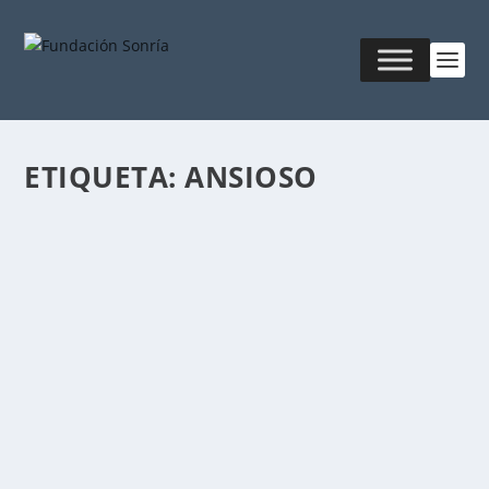
ETIQUETA:
ANSIOSO
EL EMPRENDEDOR DE FUEGO
Publicado por
Fabián Sorrentino
|
Sep 12, 2017
|
Mentor-
Coaching
El elemento fuego es acción. En el cuerpo está
representado por los músculos. Actitudes. Esta...
LEER MÁS