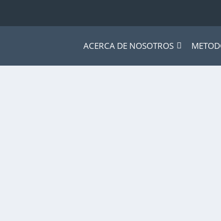
ACERCA DE NOSOTROS
METOD
ENCIA?
ng
,
MKT & Creatividad
nvestigación que nos permitan valorar...