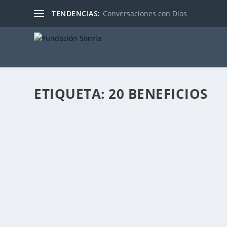
TENDENCIAS:
Conversaciones con Dios
ETIQUETA:
20 BENEFICIOS
¿CÓMO LA SONRISA ALIMENTA LA INTELIG
Publicado por
Fabián Sorrentino
|
Mar 2, 2016
|
Mentor-Coachi
Qué la vida te SONRIA! – en busca de las fuentes de I
LEER MÁS