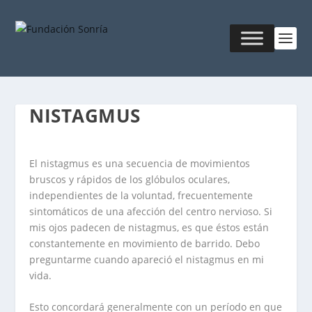
NISTAGMUS
El nistagmus es una secuencia de movimientos
bruscos y rápidos de los glóbulos oculares,
independientes de la voluntad, frecuentemente
sintomáticos de una afección del centro nervioso. Si
mis ojos padecen de nistagmus, es que éstos están
constantemente en movimiento de barrido. Debo
preguntarme cuando apareció el nistagmus en mi
vida.
Esto concordará generalmente con un período en que