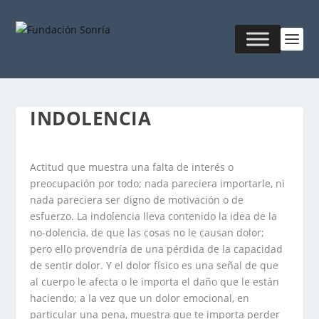
INDOLENCIA
Actitud que muestra una falta de interés o
preocupación por todo; nada pareciera importarle, ni
nada pareciera ser digno de motivación o de
esfuerzo. La indolencia lleva contenido la idea de la
no-dolencia, de que las cosas no le causan dolor;
pero ello provendría de una pérdida de la capacidad
de sentir dolor. Y el dolor físico es una señal de que
al cuerpo le afecta o le importa el daño que le están
haciendo; a la vez que un dolor emocional, en
particular una pena, muestra que te importa perder