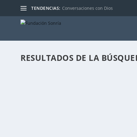
TENDENCIAS:
Conversaciones con Dios
RESULTADOS DE LA BÚSQUE
RECONSTRUCCION LINGÜÍSTICA DE LAS E
Publicado por
Fabián Sorrentino
|
Jun 6, 2024
|
Mentor-Coachin
La reconstrucción lingüística de las emociones es un 
LEER MÁS